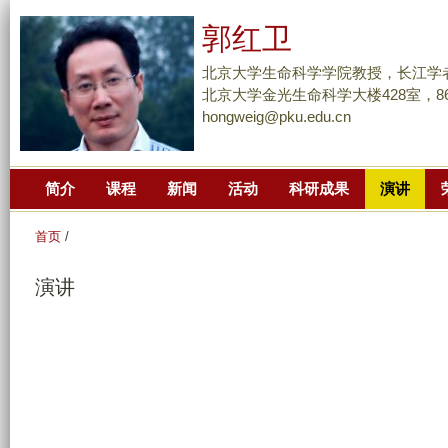
跳
郭红卫
转
到
北京大学生命科学学院教授，长江学
页
北京大学金光生命科学大楼428室，86-10
hongweig@pku.edu.cn
面
的
主
简介
课程
新闻
活动
科研成果
演讲
要
内
首页
/
容
部
演讲
分