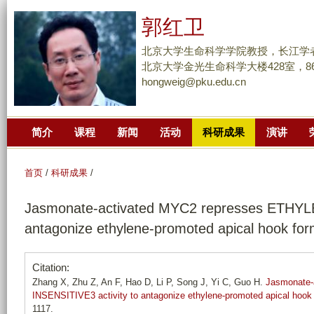
跳
郭红卫
转
到
北京大学生命科学学院教授，长江学
页
北京大学金光生命科学大楼428室，86-10
hongweig@pku.edu.cn
面
的
主
简介
课程
新闻
活动
科研成果
演讲
要
内
容
首页
/
科研成果
/
部
Jasmonate-activated MYC2 represses ETHYLE
分
antagonize ethylene-promoted apical hook form
Citation:
Zhang X, Zhu Z, An F, Hao D, Li P, Song J, Yi C, Guo H.
Jasmonate-
INSENSITIVE3 activity to antagonize ethylene-promoted apical hook 
1117.