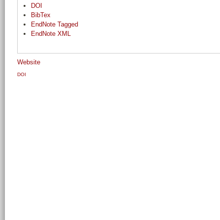
DOI
BibTex
EndNote Tagged
EndNote XML
Website
DOI