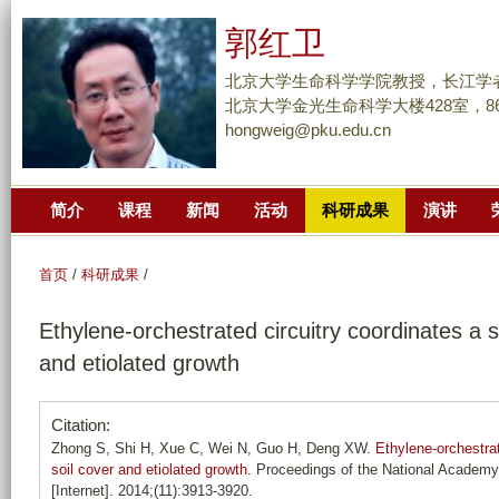
跳
郭红卫
转
到
北京大学生命科学学院教授，长江学
页
北京大学金光生命科学大楼428室，86-10
hongweig@pku.edu.cn
面
的
主
简介
课程
新闻
活动
科研成果
演讲
要
内
容
首页
/
科研成果
/
部
Ethylene-orchestrated circuitry coordinates a s
分
and etiolated growth
Citation:
Zhong S, Shi H, Xue C, Wei N, Guo H, Deng XW.
Ethylene-orchestrat
soil cover and etiolated growth
. Proceedings of the National Academy
[Internet]. 2014;(11):3913-3920.