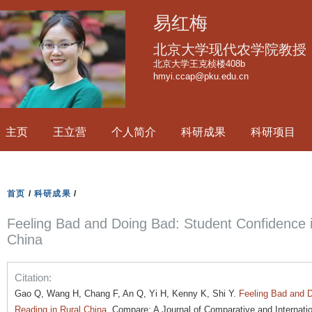
跳
易红梅
转
到
北京大学现代农学院教授
页
北京大学王克桢楼408b
hmyi.ccap@pku.edu.cn
面
的
主
主页
王立营
个人简介
科研成果
科研项目
要
内
容
部
首页
/
科研成果
/
分
Feeling Bad and Doing Bad: Student Confidence i
China
Citation:
Gao Q, Wang H, Chang F, An Q, Yi H, Kenny K, Shi Y.
Feeling Bad and D
Reading in Rural China
. Compare: A Journal of Comparative and Internatio