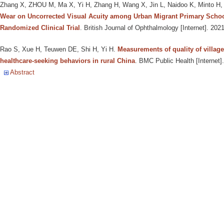
Zhang X, ZHOU M, Ma X, Yi H, Zhang H, Wang X, Jin L, Naidoo K, Minto H, Z
Wear on Uncorrected Visual Acuity among Urban Migrant Primary School
Randomized Clinical Trial
. British Journal of Ophthalmology [Internet]. 202
Rao S, Xue H, Teuwen DE, Shi H, Yi H
.
Measurements of quality of village-
healthcare-seeking behaviors in rural China
. BMC Public Health [Internet]
Abstract