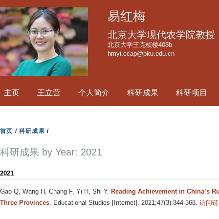
跳
易红梅
转
到
北京大学现代农学院教授
页
北京大学王克桢楼408b
hmyi.ccap@pku.edu.cn
面
的
主
主页
王立营
个人简介
科研成果
科研项目
要
内
容
首页
/
科研成果
/
部
分
科研成果 by Year: 2021
2021
Gao Q, Wang H, Chang F, Yi H, Shi Y
.
Reading Achievement in China’s Ru
Three Provinces
. Educational Studies [Internet]. 2021;47(3):344-368.
访问链