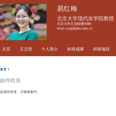
跳
易红梅
转
到
北京大学现代农学院教授
页
北京大学王克桢楼408b
hmyi.ccap@pku.edu.cn
面
的
主
主页
王立营
个人简介
科研成果
科研项目
要
内
容
首页
/
部
分
邮件联系
必须先登录，才能发邮件。