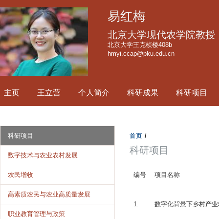
跳
易红梅
转
到
北京大学现代农学院教授
页
北京大学王克桢楼408b
hmyi.ccap@pku.edu.cn
面
的
主
主页
王立营
个人简介
科研成果
科研项目
要
内
容
部
科研项目
首页
/
分
科研项目
数字技术与农业农村发展
编号
项目名称
农民增收
高素质农民与农业高质量发展
1.
数字化背景下乡村产业
职业教育管理与政策