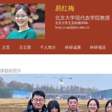
跳
易红梅
转
到
北京大学现代农学院教授
页
北京大学王克桢楼408b
hmyi.ccap@pku.edu.cn
面
的
主
主页
王立营
个人简介
科研成果
科研项目
要
内
容
部
课题组照片
分