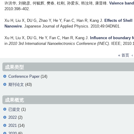
许洪华, 刘晓彦, 何毓辉, 樊春, 杜刚, 孙爱东, 韩汝琦, 康晋锋
.
Valence band 
2010:398–402.
Xu H, Liu X, DU G, Zhao Y, He Y, Fan C, Han R, Kang J
.
Effects of Shel
Nanowire
. Japanese Journal of Applied Physics. 2010;49:04DN01.
Xu H, Liu X, DU G, He Y, Fan C, Han R, Kang J
.
Influence of boundary f
in
2010 3rd International Nanoelectronics Conference (INEC)
. IEEE; 2010:
P
« 首页
a
成果类型
g
Conference Paper
(14)
e
期刊论文
(43)
s
成果概览
已提交
(1)
2022
(2)
2021
(14)
2020
(6)