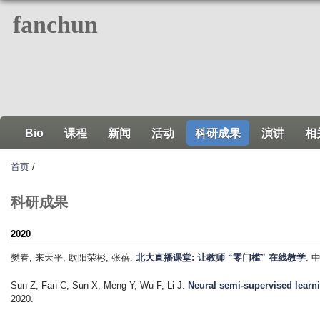
跳
fanchun
转
到
页
面
的
主
Bio
课程
新闻
活动
科研成果
演讲
相
要
内
首页
/
容
部
科研成果
分
2020
樊春, 来天平, 欧阳荣彬, 张蓓
.
北大直播课堂: 让教师 “零门槛” 在线教学
. 
Sun Z, Fan C, Sun X, Meng Y, Wu F, Li J
.
Neural semi-supervised learnin
2020.