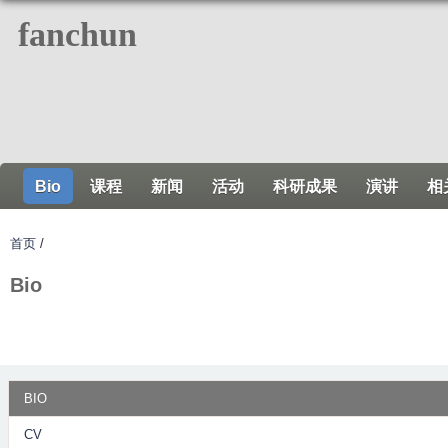
跳
fanchun
转
到
页
面
的
主
Bio
课程
新闻
活动
科研成果
演讲
相
要
内
首页
/
容
部
Bio
分
BIO
CV