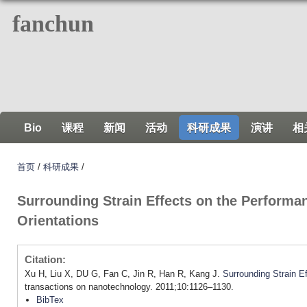
跳
fanchun
转
到
页
面
的
主
Bio
课程
新闻
活动
科研成果
演讲
相
要
内
首页
/
科研成果
/
容
部
Surrounding Strain Effects on the Performan
分
Orientations
Citation:
Xu H, Liu X, DU G, Fan C, Jin R, Han R, Kang J.
Surrounding Strain E
transactions on nanotechnology. 2011;10:1126–1130.
BibTex