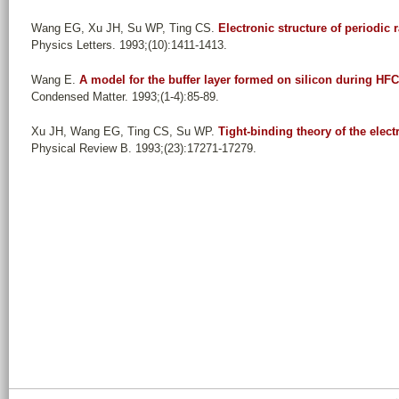
Wang EG, Xu JH, Su WP, Ting CS
.
Electronic structure of periodic
Physics Letters. 1993;(10):1411-1413.
Wang E
.
A model for the buffer layer formed on silicon during H
Condensed Matter. 1993;(1-4):85-89.
Xu JH, Wang EG, Ting CS, Su WP
.
Tight-binding theory of the elec
Physical Review B. 1993;(23):17271-17279.