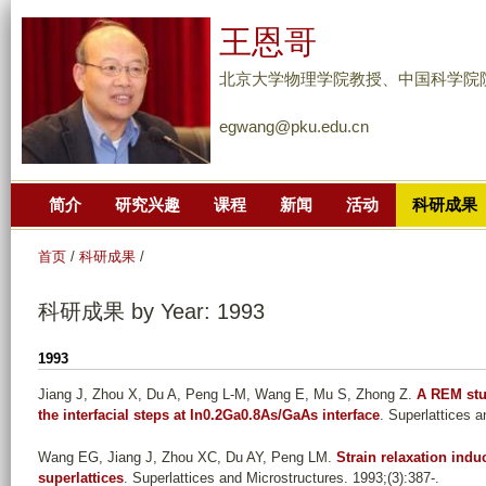
跳
王恩哥
转
到
北京大学物理学院教授、中国科学院
页
egwang@pku.edu.cn
面
的
主
简介
研究兴趣
课程
新闻
活动
科研成果
要
内
首页
/
科研成果
/
容
部
科研成果 by Year: 1993
分
1993
Jiang J, Zhou X, Du A, Peng L-M, Wang E, Mu S, Zhong Z
.
A REM stu
the interfacial steps at In0.2Ga0.8As/GaAs interface
. Superlattices a
Wang EG, Jiang J, Zhou XC, Du AY, Peng LM
.
Strain relaxation indu
superlattices
. Superlattices and Microstructures. 1993;(3):387-.