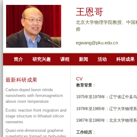
跳
王恩哥
转
到
北京大学物理学院教授、中国
页
师
面
egwang@pku.edu.cn
的
主
简介
研究兴趣
课程
新闻
活动
科研成果
要
内
容
CV
最新科研成果
部
教育背景
：
Carbon-doped boron nitride
分
nanosheets with ferromagnetism
1975年至1978年：辽宁省辽中
above room temperature
1978年至1985年：辽宁大学物
Exotic reaction front migration and
stage structure in lithiated silicon
1987年至1990年：北京大学物
nanowires
Quasi-one-dimensional graphene
工作经历
：
superlattices formed on high-index