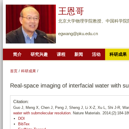
跳
王恩哥
转
到
北京大学物理学院教授、中国科学院
页
egwang@pku.edu.cn
面
的
主
简介
研究兴趣
课程
新闻
活动
科研成果
要
内
容
首页
/
科研成果
/
部
Real-space imaging of interfacial water with s
分
Citation:
Guo J, Meng X, Chen J, Peng J, Sheng J, Li X-Z, Xu L, Shi J-R, Wa
water with submolecular resolution
. Nature Materials. 2014;(2):184-18
DOI
BibTex