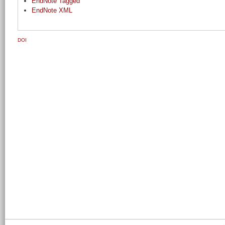
EndNote Tagged
EndNote XML
DOI