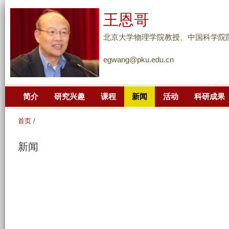
跳
王恩哥
转
到
北京大学物理学院教授、中国科学院
页
egwang@pku.edu.cn
面
的
主
简介
研究兴趣
课程
新闻
活动
科研成果
要
内
首页
/
容
部
新闻
分