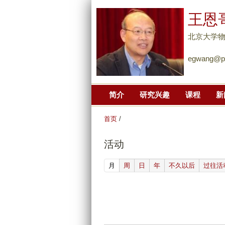
王恩
北京大学
egwang@pk
简介
研究兴趣
课程
新
首页
/
活动
(active tab)
月
周
日
年
不久以后
过往活