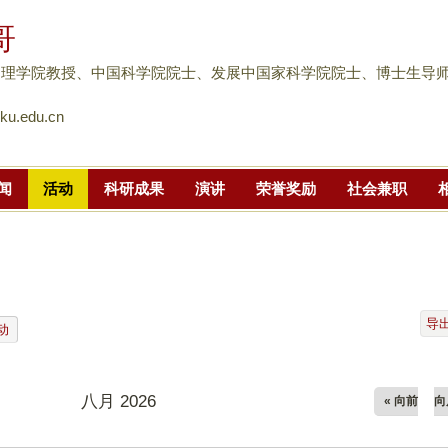
跳
哥
转
到
物理学院教授、中国科学院院士、发展中国家科学院院士、博士生导
页
u.edu.cn
面
的
主
闻
活动
科研成果
演讲
荣誉奖励
社会兼职
要
内
容
部
分
导
动
八月 2026
« 向前
向