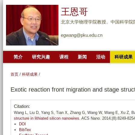
跳
王恩哥
转
到
北京大学物理学院教授、中国科学院
页
egwang@pku.edu.cn
面
的
主
简介
研究兴趣
课程
新闻
活动
科研成果
要
内
容
首页
/
科研成果
/
部
Exotic reaction front migration and stage struct
分
Citation:
Wang L, Liu D, Yang S, Tian X, Zhang G, Wang W, Wang E, Xu Z, B
structure in lithiated silicon nanowires
. ACS Nano. 2014;(8):8249-8254
DOI
BibTex