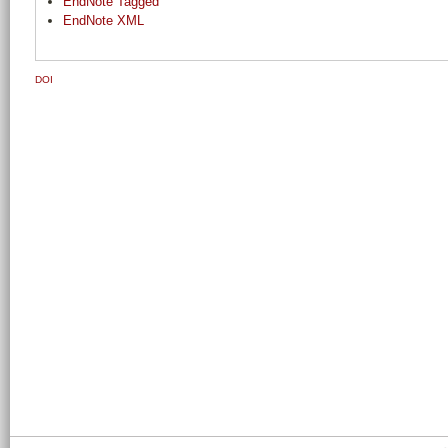
EndNote Tagged
EndNote XML
DOI