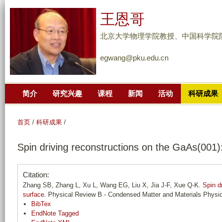
跳
王恩哥
转
到
北京大学物理学院教授、中国科学院
页
egwang@pku.edu.cn
面
的
主
简介
研究兴趣
课程
新闻
活动
科研成果
要
内
容
首页
/
科研成果
/
部
Spin driving reconstructions on the GaAs(001
分
Citation:
Zhang SB, Zhang L, Xu L, Wang EG, Liu X, Jia J-F, Xue Q-K.
Spin d
surface
. Physical Review B - Condensed Matter and Materials Physi
BibTex
EndNote Tagged