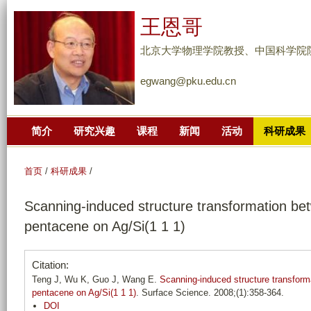
跳
王恩哥
转
到
北京大学物理学院教授、中国科学院
页
egwang@pku.edu.cn
面
的
主
简介
研究兴趣
课程
新闻
活动
科研成果
要
内
容
首页
/
科研成果
/
部
Scanning-induced structure transformation be
分
pentacene on Ag/Si(1 1 1)
Citation:
Teng J, Wu K, Guo J, Wang E.
Scanning-induced structure transfor
pentacene on Ag/Si(1 1 1)
. Surface Science. 2008;(1):358-364.
DOI