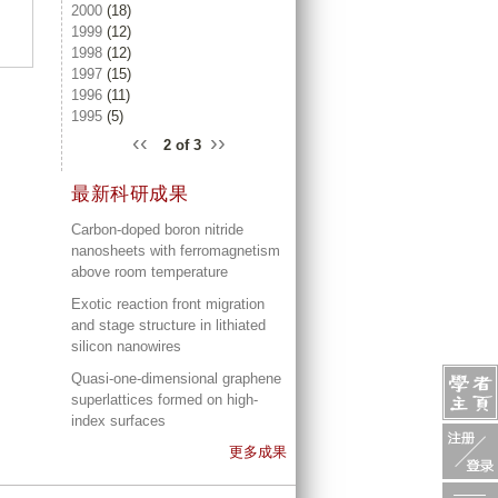
2000
(18)
1999
(12)
1998
(12)
1997
(15)
1996
(11)
1995
(5)
‹‹
››
2 of 3
最新科研成果
Carbon-doped boron nitride
nanosheets with ferromagnetism
above room temperature
Exotic reaction front migration
and stage structure in lithiated
silicon nanowires
Quasi-one-dimensional graphene
superlattices formed on high-
index surfaces
更多成果