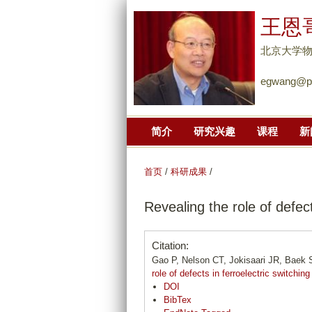
王恩
北京大学
egwang@pk
简介
研究兴趣
课程
新
首页
/
科研成果
/
Revealing the role of defect
Citation:
Gao P, Nelson CT, Jokisaari JR, Bae
role of defects in ferroelectric switchin
DOI
BibTex