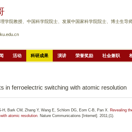
跳
哥
转
到
物理学院教授、中国科学院院士、发展中国家科学院院士、博士生导
页
u.edu.cn
面
的
主
闻
活动
科研成果
演讲
荣誉奖励
社会兼职
要
内
容
部
s in ferroelectric switching with atomic resolution
分
k S-H, Bark CW, Zhang Y, Wang E, Schlom DG, Eom C-B, Pan X.
Revealing th
g with atomic resolution
. Nature Communications [Internet]. 2011;(1).