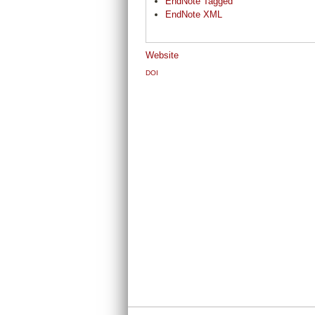
EndNote Tagged
EndNote XML
Website
DOI