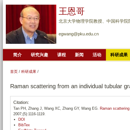
跳
王恩哥
转
到
北京大学物理学院教授、中国科学院
页
egwang@pku.edu.cn
面
的
主
简介
研究兴趣
课程
新闻
活动
科研成果
要
内
容
首页
/
科研成果
/
部
Raman scattering from an individual tubular g
分
Citation:
Tan PH, Zhang J, Wang XC, Zhang GY, Wang EG.
Raman scattering 
2007;(5):1116-1119.
DOI
BibTex