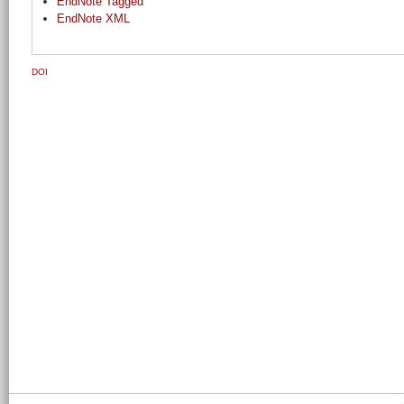
EndNote Tagged
EndNote XML
DOI