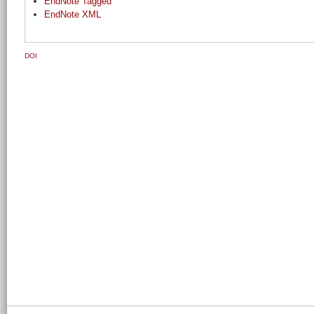
EndNote Tagged
EndNote XML
DOI