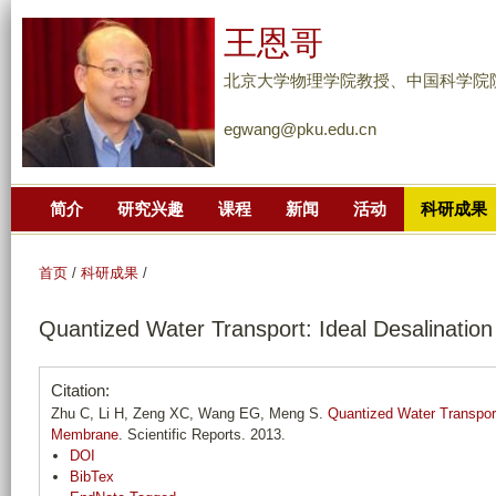
跳
王恩哥
转
到
北京大学物理学院教授、中国科学院
页
egwang@pku.edu.cn
面
的
主
简介
研究兴趣
课程
新闻
活动
科研成果
要
内
容
首页
/
科研成果
/
部
Quantized Water Transport: Ideal Desalinati
分
Citation:
Zhu C, Li H, Zeng XC, Wang EG, Meng S.
Quantized Water Transport
Membrane
. Scientific Reports. 2013.
DOI
BibTex