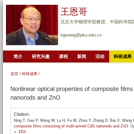
跳
王恩哥
转
到
北京大学物理学院教授、中国科学院
页
egwang@pku.edu.cn
面
的
主
简介
研究兴趣
课程
新闻
活动
科研成果
要
内
容
首页
/
科研成果
/
部
Nonlinear optical properties of composite film
分
nanorods and ZnO
Citation:
Ning T, Gao P, Wang W, Lu H, Fu W, Zhou Y, Zhang D, Bai X, Wang
composite films consisting of multi-armed CdS nanorods and ZnO
. O
DOI