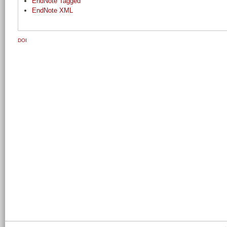
EndNote Tagged
EndNote XML
DOI