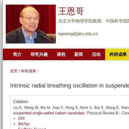
跳
王恩哥
转
到
北京大学物理学院教授、中国科学院
页
egwang@pku.edu.cn
面
的
主
简介
研究兴趣
课程
新闻
活动
科研成果
要
内
容
首页
/
科研成果
/
部
Intrinsic radial breathing oscillation in suspe
分
Citation:
Liu K, Wang W, Wu M, Xiao F, Hong X, Aloni S, Bai X, Wang E, Wan
suspended single-walled carbon nanotubes
. Physical Review B - Con
DOI
BibTex