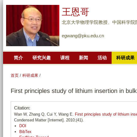
跳
王恩哥
转
到
北京大学物理学院教授、中国科学院
页
egwang@pku.edu.cn
面
的
主
简介
研究兴趣
课程
新闻
活动
科研成果
要
内
容
首页
/
科研成果
/
部
First principles study of lithium insertion in bulk
分
Citation:
Wan W, Zhang Q, Cui Y, Wang E.
First principles study of lithium inse
Condensed Matter [Internet]. 2010;(41).
DOI
BibTex