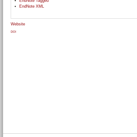
EndNote Tagged
EndNote XML
Website
DOI