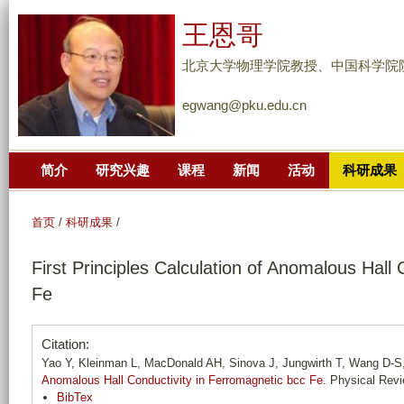
跳
王恩哥
转
到
北京大学物理学院教授、中国科学院
页
egwang@pku.edu.cn
面
的
主
简介
研究兴趣
课程
新闻
活动
科研成果
要
内
容
首页
/
科研成果
/
部
First Principles Calculation of Anomalous Hall
分
Fe
Citation:
Yao Y, Kleinman L, MacDonald AH, Sinova J, Jungwirth T, Wang D-
Anomalous Hall Conductivity in Ferromagnetic bcc Fe
. Physical Revi
BibTex