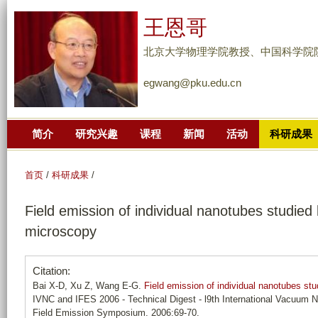
跳
王恩哥
转
到
北京大学物理学院教授、中国科学院
页
egwang@pku.edu.cn
面
的
主
简介
研究兴趣
课程
新闻
活动
科研成果
要
内
容
首页
/
科研成果
/
部
Field emission of individual nanotubes studied 
分
microscopy
Citation:
Bai X-D, Xu Z, Wang E-G.
Field emission of individual nanotubes stu
IVNC and IFES 2006 - Technical Digest - l9th International Vacuum N
Field Emission Symposium. 2006:69-70.