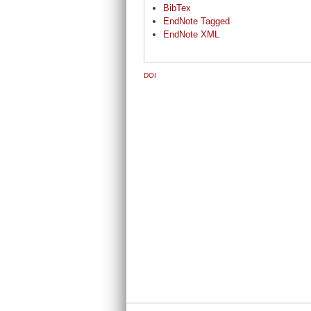
BibTex
EndNote Tagged
EndNote XML
DOI