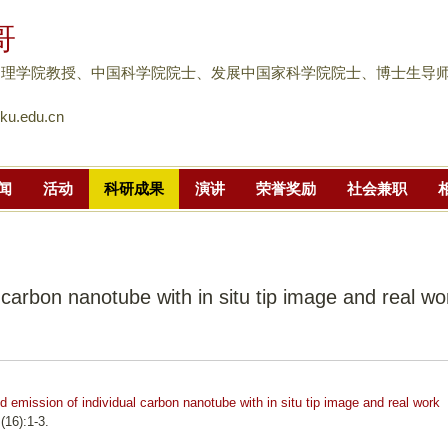
跳
哥
转
到
物理学院教授、中国科学院院士、发展中国家科学院院士、博士生导
页
u.edu.cn
面
的
主
闻
活动
科研成果
演讲
荣誉奖励
社会兼职
要
内
容
部
l carbon nanotube with in situ tip image and real wo
分
ld emission of individual carbon nanotube with in situ tip image and real work
(16):1-3.