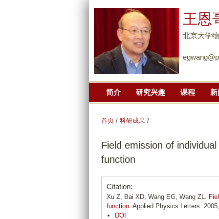
王恩
北京大学
egwang@pk
简介
研究兴趣
课程
新
首页
/
科研成果
/
Field emission of individua
function
Citation:
Xu Z, Bai XD, Wang EG, Wang ZL.
Fie
function
. Applied Physics Letters. 2005;
DOI