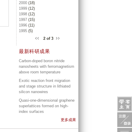
2000
(18)
1999
(12)
1998
(12)
1997
(15)
1996
(11)
1995
(5)
‹‹
››
2 of 3
最新科研成果
Carbon-doped boron nitride
nanosheets with ferromagnetism
above room temperature
Exotic reaction front migration
and stage structure in lithiated
silicon nanowires
Quasi-one-dimensional graphene
superlattices formed on high-
index surfaces
更多成果