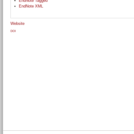
EndNote Tagged
EndNote XML
Website
DOI