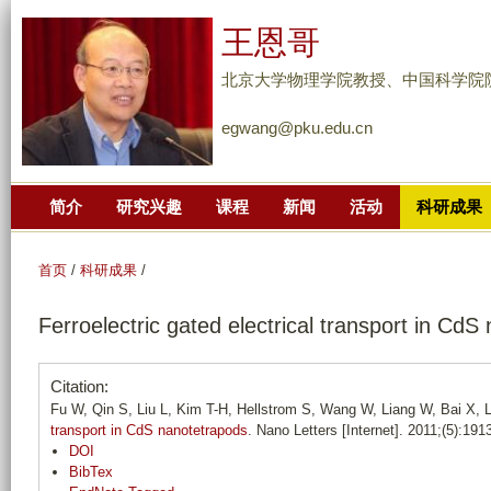
跳
王恩哥
转
到
北京大学物理学院教授、中国科学院
页
egwang@pku.edu.cn
面
的
主
简介
研究兴趣
课程
新闻
活动
科研成果
要
内
容
首页
/
科研成果
/
部
Ferroelectric gated electrical transport in CdS
分
Citation:
Fu W, Qin S, Liu L, Kim T-H, Hellstrom S, Wang W, Liang W, Bai X, 
transport in CdS nanotetrapods
. Nano Letters [Internet]. 2011;(5):191
DOI
BibTex