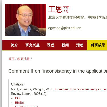
跳
王恩哥
转
到
北京大学物理学院教授、中国科学院
页
egwang@pku.edu.cn
面
的
主
简介
研究兴趣
课程
新闻
活动
科研成果
要
内
容
首页
/
科研成果
/
部
Comment II on "inconsistency in the applicatio
分
Citation:
Ma J, Zhang Y, Wang E, Wu B.
Comment II on "inconsistency in the a
Review Letters. 2006;(12).
DOI
BibTex