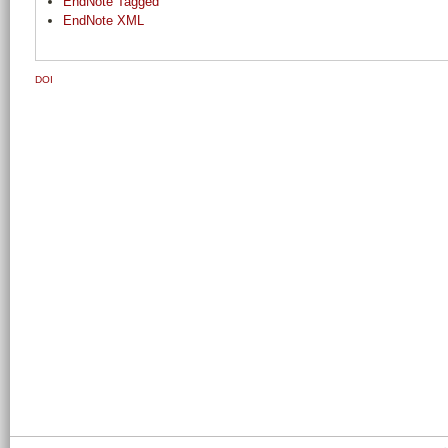
EndNote Tagged
EndNote XML
DOI