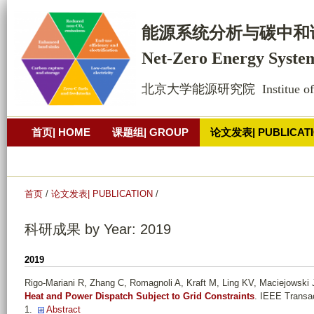
跳
转
能源系统
分析
与碳中和
到
Net-Zero Energy Syste
页
面
北京大学能源研究院  Institue of Ene
的
主
首页| HOME
课题组| GROUP
论文发表| PUBLICAT
要
内
公开演讲| PRESENTATION
照片墙
联系方式| CONT
容
部
首页
/
论文发表| PUBLICATION
/
分
科研成果 by Year: 2019
2019
Rigo-Mariani R, Zhang C, Romagnoli A, Kraft M, Ling KV, Maciejowski
Heat and Power Dispatch Subject to Grid Constraints
. IEEE Transa
1.
Abstract