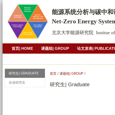
跳
转
能源系统
分析
与碳中和
到
Net-Zero Energy Syste
页
面
北京大学能源研究院  Institue of Ene
的
主
首页| HOME
课题组| GROUP
论文发表| PUBLICAT
要
内
公开演讲| PRESENTATION
照片墙
联系方式| CONT
容
部
研究生| GRADUATE
首页
/
课题组| GROUP
/
分
在读研究生
研究生| Graduate