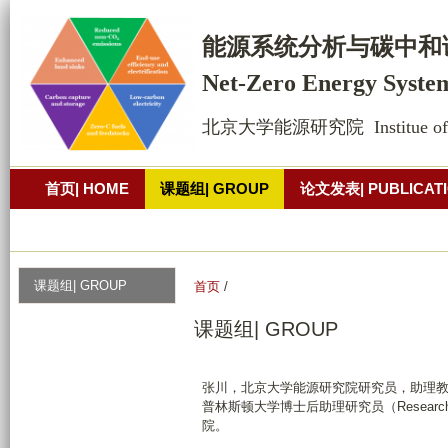
跳
转
能源系统
分析
与碳中和
到
Net-Zero Energy Syste
页
面
北京大学能源研究院  Institue of Ene
的
主
首页| HOME
课题组| GROUP
论文发表| PUBLICAT
要
内
公开演讲| PRESENTATION
照片墙
联系方式| CONT
容
部
课题组| GROUP
首页
/
分
课题组| GROUP
张川，北京大学能源研究院研究员，助理教授。
普林斯顿大学博士后助理研究员（Research As
院。