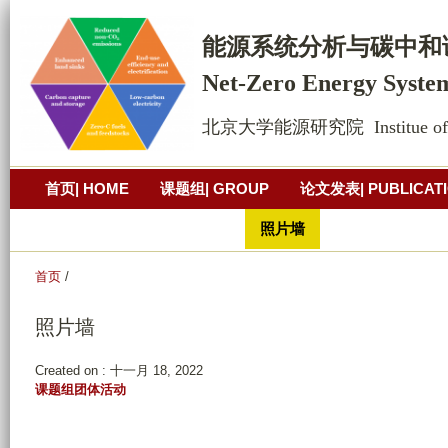
跳
转
能源系统
分析
与碳中和
到
Net-Zero Energy Syste
页
面
北京大学能源研究院  Institue of Ene
的
主
首页| HOME
课题组| GROUP
论文发表| PUBLICAT
要
内
公开演讲| PRESENTATION
照片墙
联系方式| CONT
容
部
首页
/
分
照片墙
Created on :
十一月 18, 2022
课题组团体活动