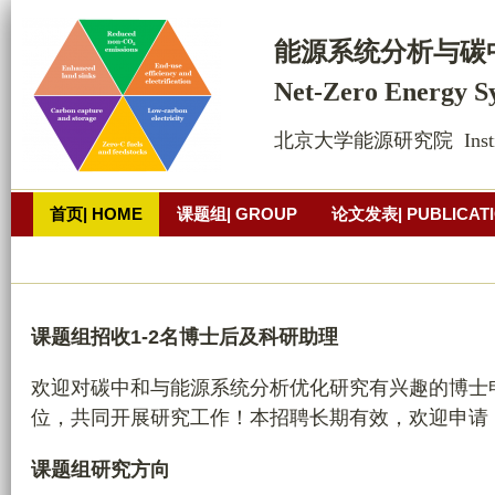
跳
转
能源系统
分析
与碳
到
Net-Zero Energy S
页
面
北京大学能源研究院  Institue o
的
主
首页| HOME
课题组| GROUP
论文发表| PUBLICAT
要
内
公开演讲| PRESENTATION
照片墙
联系方式| CONT
容
部
分
课题组招收1-2名博士后及科研助理
欢迎对碳中和与能源系统分析优化研究有兴趣的博士
位，共同开展研究工作！本招聘长期有效，欢迎申请
课题组研究方向