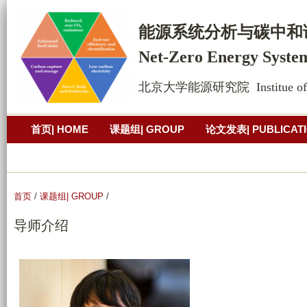
跳
转
能源系统
分析
与碳中和
到
Net-Zero Energy Syste
页
面
北京大学能源研究院  Institue of Ene
的
主
首页| HOME
课题组| GROUP
论文发表| PUBLICAT
要
内
公开演讲| PRESENTATION
照片墙
联系方式| CONT
容
部
首页
/
课题组| GROUP
/
分
导师介绍