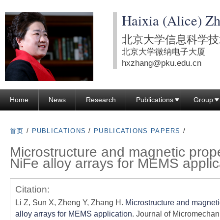
跳
Haixia (Alice) Z
转
到
北京大学信息科学技
页
北京大学微纳电子大厦
面
hxzhang@pku.edu.cn
的
主
Home
News
Research
Publications
Group
要
内
容
首页
/
PUBLICATIONS
/
PUBLICATIONS PAPERS
/
部
Microstructure and magnetic prope
分
NiFe alloy arrays for MEMS applic
Citation:
Li Z, Sun X, Zheng Y, Zhang H.
Microstructure and magneti
alloy arrays for MEMS application
. Journal of Micromechan