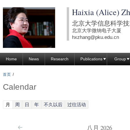
跳
Haixia (Alice) Z
转
到
北京大学信息科学技
页
北京大学微纳电子大厦
面
hxzhang@pku.edu.cn
的
主
Home
News
Research
Publications
Group
要
内
首页
/
容
Calendar
部
分
(active tab)
月
周
日
年
不久以后
过往活动
八月 2026