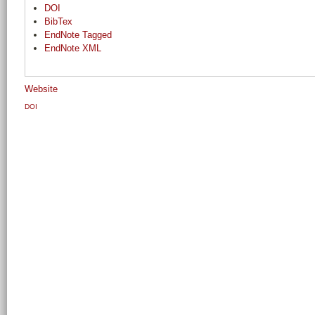
DOI
BibTex
EndNote Tagged
EndNote XML
Website
DOI