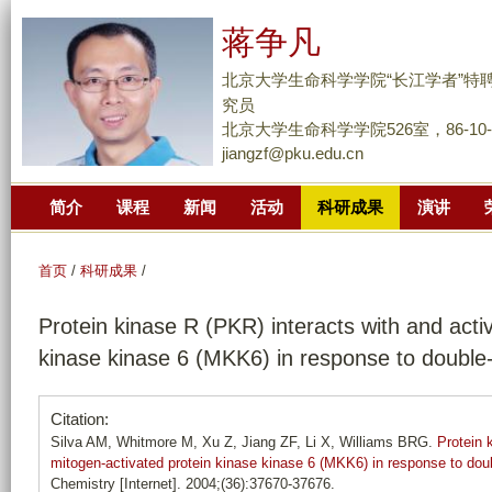
跳
蒋争凡
转
到
北京大学生命科学学院“长江学者”特
页
究员
面
北京大学生命科学学院526室，86-10-62
jiangzf@pku.edu.cn
的
主
简介
课程
新闻
活动
科研成果
演讲
要
内
容
首页
/
科研成果
/
部
Protein kinase R (PKR) interacts with and acti
分
kinase kinase 6 (MKK6) in response to double
Citation:
Silva AM, Whitmore M, Xu Z, Jiang ZF, Li X, Williams BRG.
Protein 
mitogen-activated protein kinase kinase 6 (MKK6) in response to dou
Chemistry [Internet]. 2004;(36):37670-37676.