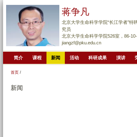
跳
蒋争凡
转
到
北京大学生命科学学院“长江学者”特
页
究员
面
北京大学生命科学学院526室，86-10-62
jiangzf@pku.edu.cn
的
主
简介
课程
新闻
活动
科研成果
演讲
要
内
首页
/
容
部
新闻
分