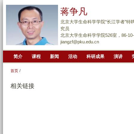
跳
蒋争凡
转
到
北京大学生命科学学院“长江学者”特
页
究员
面
北京大学生命科学学院526室，86-10-62
jiangzf@pku.edu.cn
的
主
简介
课程
新闻
活动
科研成果
演讲
要
内
首页
/
容
部
相关链接
分