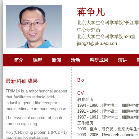
跳
蒋争凡
转
到
北京大学生命科学学院“长江学
页
中心研究员
面
北京大学生命科学学院526室，86-
jiangzf@pku.edu.cn
的
主
简介
课程
新闻
活动
科研成果
演讲
要
内
容
Bio
最新科研成果
部
TRIM14 is a mitochondrial adaptor
分
CV
that facilitates retinoic acid-
教育经历
inducible gene-I-like receptor-
1994 - 1998 , 理学博士 , 细胞生
mediatedinnate immune response
1991 - 1994 , 理学硕士 , 细胞生
1987 - 1991 , 理学学士 , 细胞生
The essential adaptors of innate
工作经历
immune signaling
2006 - 至今 , 研究员 , 北京大
Poly(C)-binding protein 1 (PCBP1)
2003 - 2006 , Research associate
mediates housekeeping