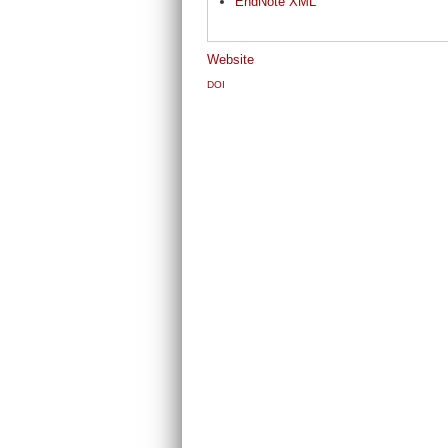
EndNote XML
Website
DOI