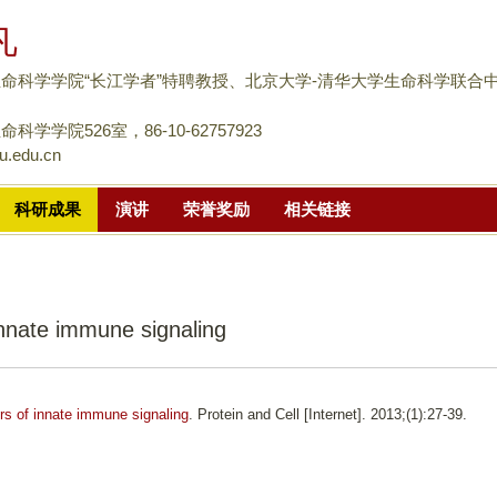
跳
凡
转
到
命科学学院“长江学者”特聘教授、北京大学-清华大学生命科学联合
页
面
科学学院526室，86-10-62757923
u.edu.cn
的
主
科研成果
演讲
荣誉奖励
相关链接
要
内
容
部
innate immune signaling
分
rs of innate immune signaling
. Protein and Cell [Internet]. 2013;(1):27-39.