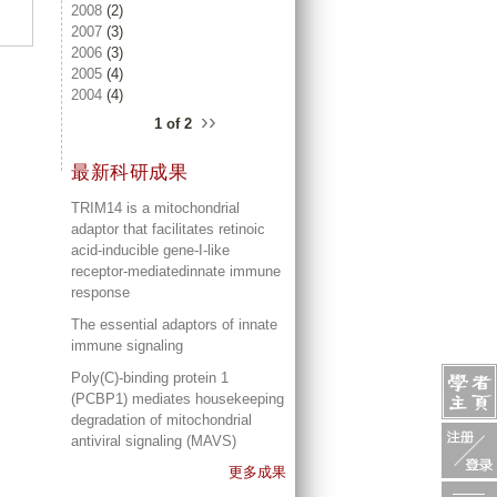
2008
(2)
2007
(3)
2006
(3)
2005
(4)
2004
(4)
››
1 of 2
最新科研成果
TRIM14 is a mitochondrial
adaptor that facilitates retinoic
acid-inducible gene-I-like
receptor-mediatedinnate immune
response
The essential adaptors of innate
immune signaling
Poly(C)-binding protein 1
(PCBP1) mediates housekeeping
degradation of mitochondrial
antiviral signaling (MAVS)
更多成果