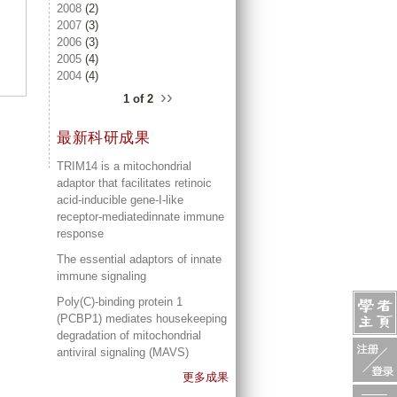
2008
(2)
2007
(3)
2006
(3)
2005
(4)
2004
(4)
››
1 of 2
最新科研成果
TRIM14 is a mitochondrial
adaptor that facilitates retinoic
acid-inducible gene-I-like
receptor-mediatedinnate immune
response
The essential adaptors of innate
immune signaling
Poly(C)-binding protein 1
(PCBP1) mediates housekeeping
degradation of mitochondrial
antiviral signaling (MAVS)
更多成果