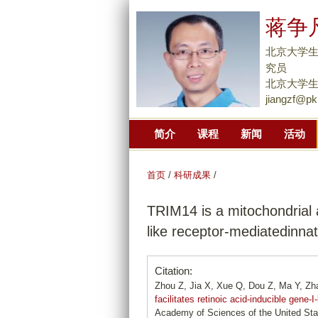
蒋争
北京大学生
究员
北京大学生命
jiangzf@pk
简介
课程
新闻
活动
首页
/
科研成果
/
TRIM14 is a mitochondrial ad
like receptor-mediatedinn
Citation:
Zhou Z, Jia X, Xue Q, Dou Z, Ma Y, Zh
facilitates retinoic acid-inducible gene
Academy of Sciences of the United Stat