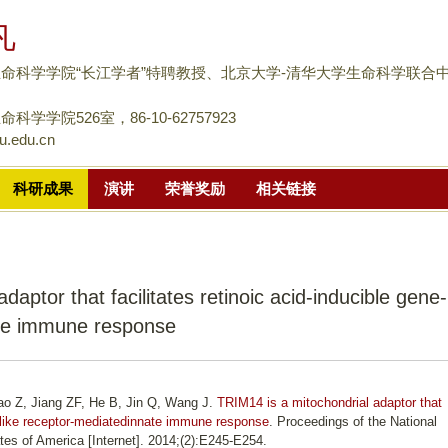
跳
凡
转
到
命科学学院“长江学者”特聘教授、北京大学-清华大学生命科学联合
页
面
科学学院526室，86-10-62757923
u.edu.cn
的
主
科研成果
演讲
荣誉奖励
相关链接
要
内
容
部
aptor that facilitates retinoic acid-inducible gene-
分
ate immune response
ao Z, Jiang ZF, He B, Jin Q, Wang J.
TRIM14 is a mitochondrial adaptor that
-I-like receptor-mediatedinnate immune response
. Proceedings of the National
es of America [Internet]. 2014;(2):E245-E254.