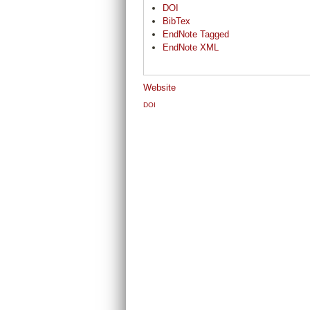
DOI
BibTex
EndNote Tagged
EndNote XML
Website
DOI