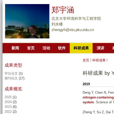
跳
郑宇涵
转
到
北京大学环境科学与工程学院
页
刘水楼
zhengyh@stu.pku.edu.cn
面
的
主
新闻
首页
活动
软件
科研成果
演讲
要
内
首页
/
科研成果
/
容
成果类型
部
科研成果 by Ye
学位论文
(1)
分
期刊论文
(17)
2019
成果概览
Deng Y, Chen N, Fen
2025
(1)
nitrogen-containing
2024
(2)
system
. Science of 
2023
(6)
2022
(2)
Zheng Y, Su Z, Dai 