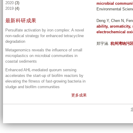
2020
(3)
microbial community
2019
(4)
Environmental Scienc
最新科研成果
Deng Y, Chen N, Fen
ability, aromaticit
Persulfate activation by iron complex: A novel
electrochemical oxi
non-radical strategy for enhanced tetracycline
degradation
郑宇涵
.
杭州湾纳污
Metagenomics reveals the influence of small
microplastics on microbial communities in
coastal sediments
Enhanced AHL-mediated quorum sensing
accelerates the start-up of biofilm reactors by
elevating the fitness of fast-growing bacteria in
sludge and biofilm communities
更多成果