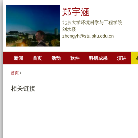
跳
郑宇涵
转
到
北京大学环境科学与工程学院
页
刘水楼
zhengyh@stu.pku.edu.cn
面
的
主
新闻
首页
活动
软件
科研成果
演讲
要
内
首页
/
容
部
相关链接
分