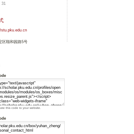
31
式
stu.pku.edu.cn
淀区颐和园路5号
址
ode
te this code to your website.
ode