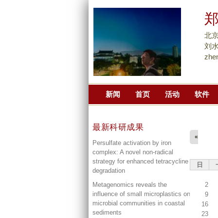
北
刘
zhe
新闻
首页
活动
软件
最新科研成果
«
Persulfate activation by iron
complex: A novel non-radical
strategy for enhanced tetracycline
日
degradation
2
Metagenomics reveals the
influence of small microplastics on
9
microbial communities in coastal
16
sediments
23