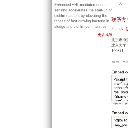
30
Enhanced AHL-mediated quorum
sensing accelerates the start-up of
biofilm reactors by elevating the
联系方
fitness of fast-growing bacteria in
sludge and biofilm communities
zhengyh@
更多成果
北京市海
北京大学
100871
Iframe
网
Embed c
Copy and pas
Embed c