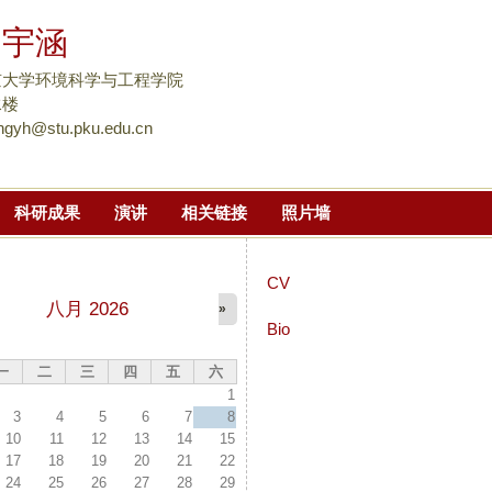
跳
郑宇涵
转
到
京大学环境科学与工程学院
页
水楼
ngyh@stu.pku.edu.cn
面
的
主
科研成果
演讲
相关链接
照片墙
要
内
容
CV
部
八月 2026
»
分
Bio
一
二
三
四
五
六
1
3
4
5
6
7
8
10
11
12
13
14
15
17
18
19
20
21
22
24
25
26
27
28
29