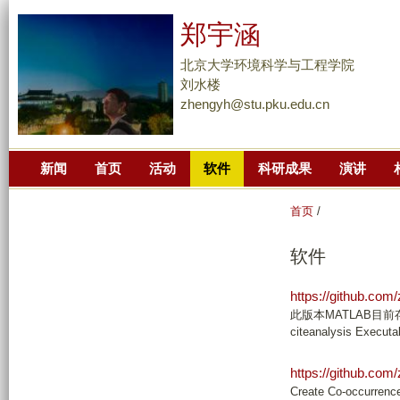
跳
郑宇涵
转
到
北京大学环境科学与工程学院
页
刘水楼
zhengyh@stu.pku.edu.cn
面
的
主
新闻
首页
活动
软件
科研成果
演讲
要
内
首页
/
容
部
软件
分
https://github.com
此版本MATLAB目前
citeanalysis Execut
https://github.co
Create Co-occurrence