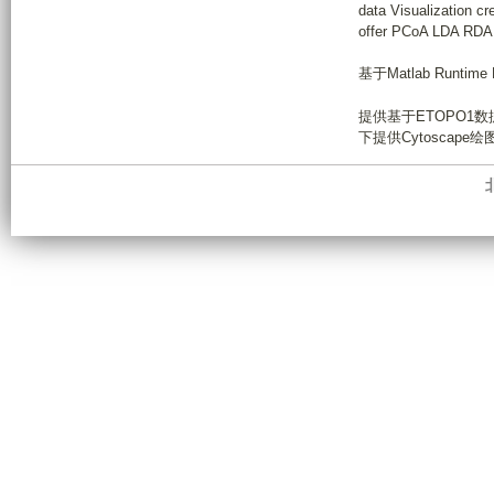
data Visualization c
offer PCoA LDA RDA 
基于Matlab Runtime
提供基于ETOPO1数
下提供Cytoscape