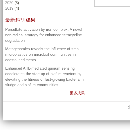
2020
(3)
2019
(4)
最新科研成果
Persulfate activation by iron complex: A novel
non-radical strategy for enhanced tetracycline
degradation
Metagenomics reveals the influence of small
microplastics on microbial communities in
coastal sediments
Enhanced AHL-mediated quorum sensing
accelerates the start-up of biofilm reactors by
elevating the fitness of fast-growing bacteria in
sludge and biofilm communities
更多成果