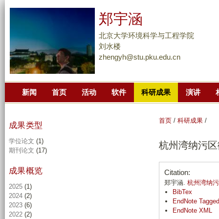
跳
郑宇涵
转
到
北京大学环境科学与工程学院
页
刘水楼
zhengyh@stu.pku.edu.cn
面
的
主
新闻
首页
活动
软件
科研成果
演讲
要
内
容
首页
/
科研成果
/
成果类型
部
学位论文
(1)
杭州湾纳污区
分
期刊论文
(17)
成果概览
Citation:
郑宇涵.
杭州湾纳污
2025
(1)
BibTex
2024
(2)
EndNote Tagge
2023
(6)
EndNote XML
2022
(2)