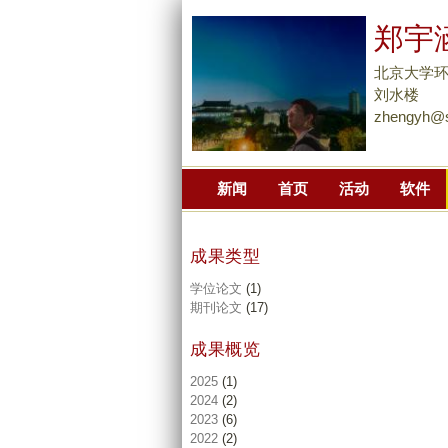
郑宇
北京大学
刘水楼
zhengyh@s
新闻
首页
活动
软件
成果类型
学位论文
(1)
期刊论文
(17)
成果概览
2025
(1)
2024
(2)
2023
(6)
2022
(2)